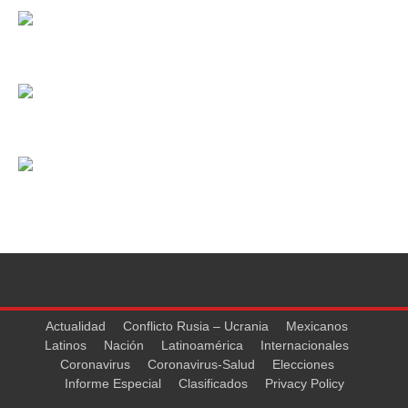
Actualidad
Conflicto Rusia – Ucrania
Mexicanos
Latinos
Nación
Latinoamérica
Internacionales
Coronavirus
Coronavirus-Salud
Elecciones
Informe Especial
Clasificados
Privacy Policy