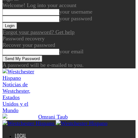
Welcome! Log into your account
your username
your password
Forgot your password? Get help
Password recovery
Recover your password
your email
A password will be e-mailed to you.
Noticias de
Westchester,
Estados
Unidos y el
Mundo
LOCAL