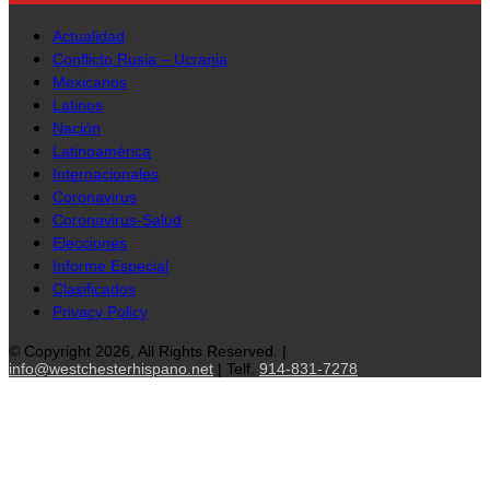
Actualidad
Conflicto Rusia – Ucrania
Mexicanos
Latinos
Nación
Latinoamérica
Internacionales
Coronavirus
Coronavirus-Salud
Elecciones
Informe Especial
Clasificados
Privacy Policy
© Copyright 2026, All Rights Reserved. |
info@westchesterhispano.net
| Telf.
914-831-7278