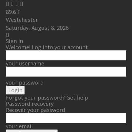
89.6
F
Westchester
Saturday, August 8, 2026
Sign in
Welcome! Log into your account
your username
your password
Forgot your password? Get help
Password recovery
Recover your password
your email