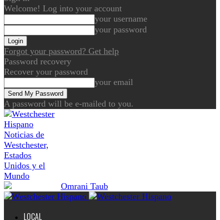
Welcome! Log into your account
your username
your password
Forgot your password? Get help
Password recovery
Recover your password
your email
A password will be e-mailed to you.
Noticias de
Westchester,
Estados
Unidos y el
Mundo
LOCAL