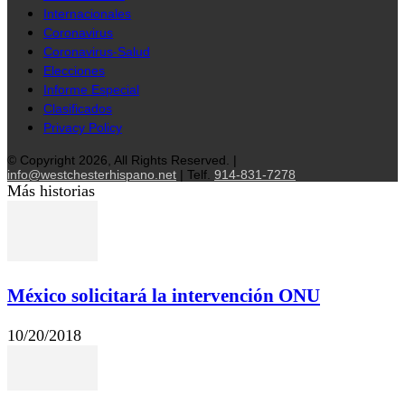
Internacionales
Coronavirus
Coronavirus-Salud
Elecciones
Informe Especial
Clasificados
Privacy Policy
© Copyright 2026, All Rights Reserved. |
info@westchesterhispano.net
| Telf.
914-831-7278
Más historias
México solicitará la intervención ONU
10/20/2018