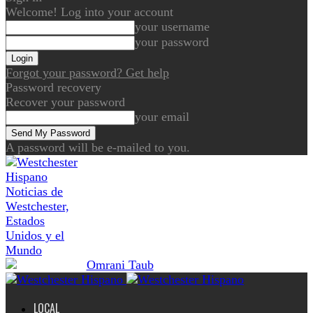
Welcome! Log into your account
your username
your password
Forgot your password? Get help
Password recovery
Recover your password
your email
A password will be e-mailed to you.
Noticias de
Westchester,
Estados
Unidos y el
Mundo
LOCAL