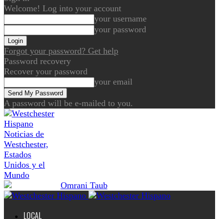
Welcome! Log into your account
your username
your password
Forgot your password? Get help
Password recovery
Recover your password
your email
A password will be e-mailed to you.
Noticias de
Westchester,
Estados
Unidos y el
Mundo
LOCAL