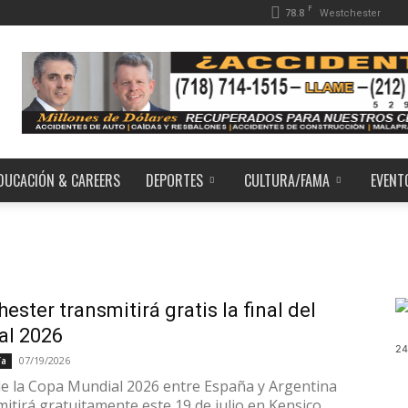
F
78.8
Westchester
DUCACIÓN & CAREERS
DEPORTES
CULTURA/FAMA
EVENT
ester transmitirá gratis la final del
al 2026
24
07/19/2026
ía
 de la Copa Mundial 2026 entre España y Argentina
mitirá gratuitamente este 19 de julio en Kensico