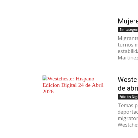
Mujere
Sin categor
Migrante
turnos m
estabili
Martínez 
Westch
de abr
Edición Digi
Temas pr
deportaci
migrator
Westchest