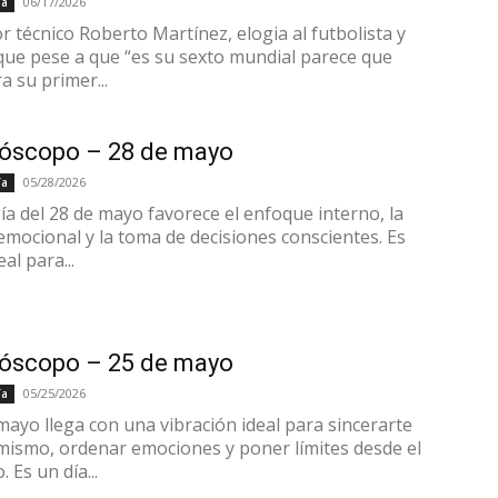
06/17/2026
ía
or técnico Roberto Martínez, elogia al futbolista y
que pese a que “es su sexto mundial parece que
a su primer...
róscopo – 28 de mayo
05/28/2026
ía
ía del 28 de mayo favorece el enfoque interno, la
 emocional y la toma de decisiones conscientes. Es
eal para...
róscopo – 25 de mayo
05/25/2026
ía
 mayo llega con una vibración ideal para sincerarte
mismo, ordenar emociones y poner límites desde el
. Es un día...