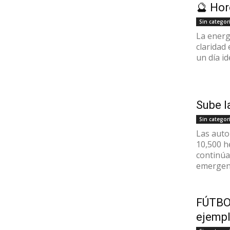
🔮 Hor
Sin categor
La energí
claridad
un día id
Sube l
Sin categor
Las auto
10,500 h
continúa
emergenc
FÚTBO
ejempl