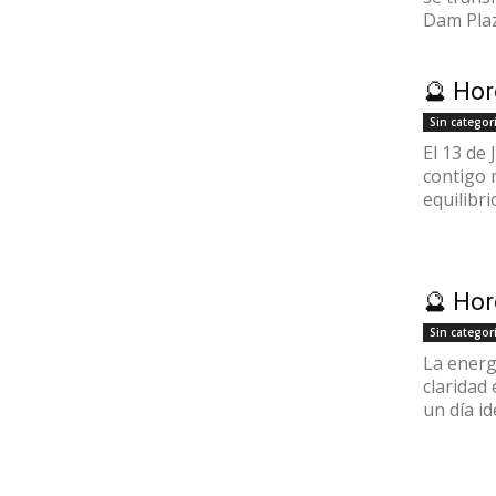
Dam Plaz
🔮 Hor
Sin categor
El 13 de 
contigo 
equilibrio
🔮 Hor
Sin categor
La energí
claridad
un día id