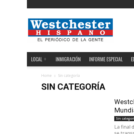
Noticias
de
Westchester,
Estados
Unidos
y
el
LOCAL
INMIGRACIÓN
INFORME ESPECIAL
E
Mundo
Home
Sin categoría
SIN CATEGORÍA
Westch
Mundi
Sin categor
La final
se trans