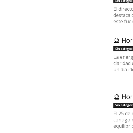
Sin categor
El direct
destaca 
este fuer
🔮 Ho
Sin categor
La energ
claridad
un día id
🔮 Ho
Sin categor
El 25 de
contigo 
equilibrio