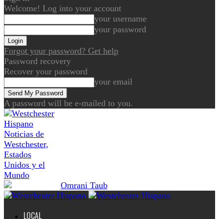
Welcome! Log into your account
your username
your password
Forgot your password? Get help
Password recovery
Recover your password
your email
A password will be e-mailed to you.
Noticias de
Westchester,
Estados
Unidos y el
Mundo
LOCAL