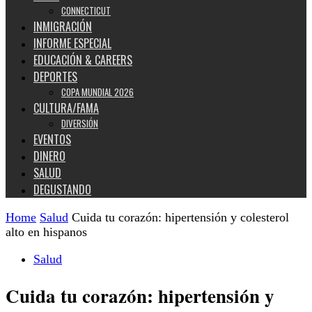
CONNECTICUT
INMIGRACIÓN
INFORME ESPECIAL
EDUCACIÓN & CAREERS
DEPORTES
COPA MUNDIAL 2026
CULTURA/FAMA
DIVERSIÓN
EVENTOS
DINERO
SALUD
DEGUSTANDO
Home
Salud
Cuida tu corazón: hipertensión y colesterol
alto en hispanos
Salud
Cuida tu corazón: hipertensión y