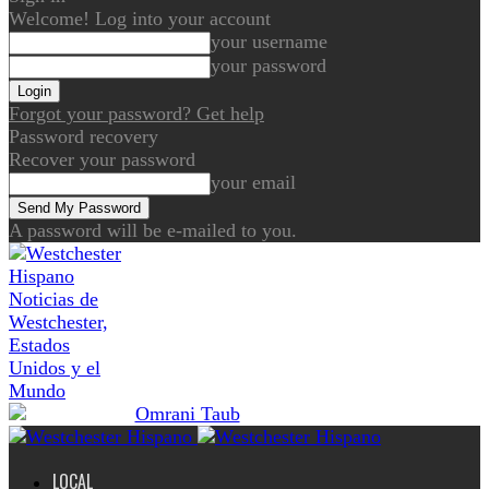
Welcome! Log into your account
your username
your password
Forgot your password? Get help
Password recovery
Recover your password
your email
A password will be e-mailed to you.
Noticias de
Westchester,
Estados
Unidos y el
Mundo
LOCAL