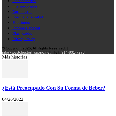
Latinoamérica
Internacionales
Coronavirus
Coronavirus-Salud
Elecciones
Informe Especial
Clasificados
Privacy Policy
© Copyright 2026, All Rights Reserved. |
info@westchesterhispano.net
| Telf.
914-831-7278
Más historias
¿Está Preocupado Con Su Forma de Beber?
04/26/2022