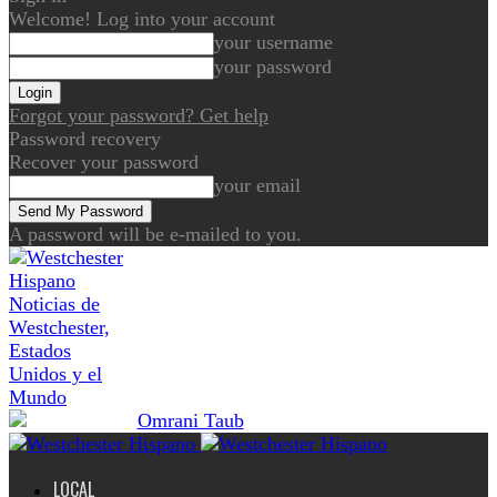
Welcome! Log into your account
your username
your password
Forgot your password? Get help
Password recovery
Recover your password
your email
A password will be e-mailed to you.
Noticias de
Westchester,
Estados
Unidos y el
Mundo
LOCAL