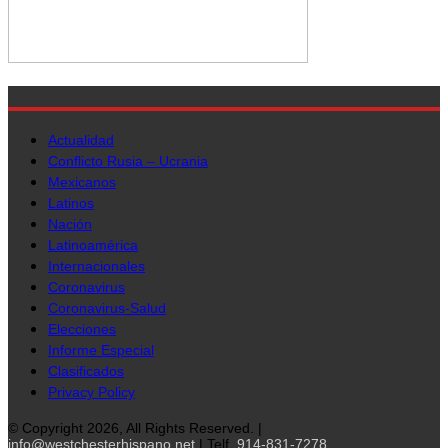
Actualidad
Conflicto Rusia – Ucrania
Mexicanos
Latinos
Nación
Latinoamérica
Internacionales
Coronavirus
Coronavirus-Salud
Elecciones
Informe Especial
Clasificados
Privacy Policy
© Copyright 2026, All Rights Reserved. |
info@westchesterhispano.net
| Telf.
914-831-7278