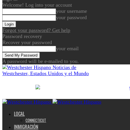
Welcome! Log into your account
your username
your password
Forgot your password? Get help
Password recovery
Recover your password
your email
A password will be e-mailed to you.
Noticias de
Westchester, Estados Unidos y el Mundo
LOCAL
CONNECTICUT
INMIGRACIÓN