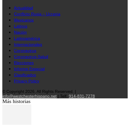
Actualidad
Conflicto Rusia – Ucrania
Mexicanos
Latinos
Nación
Latinoamérica
Internacionales
Coronavirus
Coronavirus-Salud
Elecciones
Informe Especial
Clasificados
Privacy Policy
© Copyright 2026, All Rights Reserved. |
info@westchesterhispano.net
| Telf.
914-831-7278
Más historias