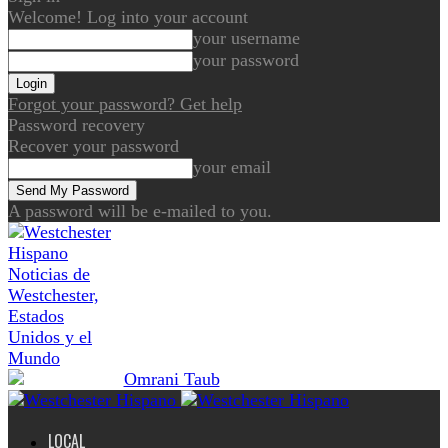
Welcome! Log into your account
your username
your password
Forgot your password? Get help
Password recovery
Recover your password
your email
A password will be e-mailed to you.
Noticias de
Westchester,
Estados
Unidos y el
Mundo
LOCAL