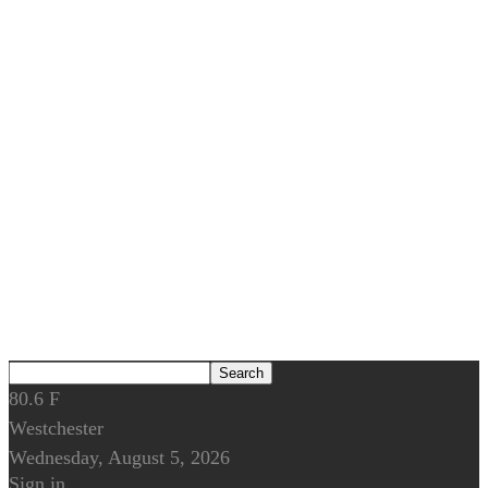
80.6
F
Westchester
Wednesday, August 5, 2026
Sign in