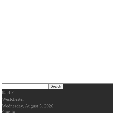
83.4
F
Westchester
Wednesday, August 5, 2026
Sign in