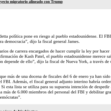
yecto migratorio alineado con Trump
detta política pone en riesgo al pueblo estadounidense. El FB
tra democracia”, dijo la fiscal general James.
arios de carrera encargados de hacer cumplir la ley por hacer
onfirmación de Kash Patel, el pueblo estadounidense merece sa
ón depende de ello”, dijo la fiscal de Nueva York, a través d
ue más de una docena de fiscales del 6 de enero ya han sido 
l FBI. Además, el fiscal general adjunto interino habría orde
 Si esta lista se utiliza para su supuesta intención de desped
r a más de 6.000 miembros del personal del FBI y debilitar gra
demócratas”.