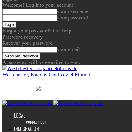
Welcome! Log into your account
your username
your password
Forgot your password? Get help
Password recovery
Recover your password
your email
A password will be e-mailed to you.
Noticias de
Westchester, Estados Unidos y el Mundo
LOCAL
CONNECTICUT
INMIGRACIÓN