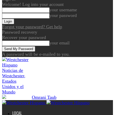
Welcome! Log into your account
your username
your password
Forgot your password? Get help
Password recovery
Recover your password
your email
A password will be e-mailed to you.
Noticias de
Westchester,
Estados
Unidos y el
Mundo
LOCAL