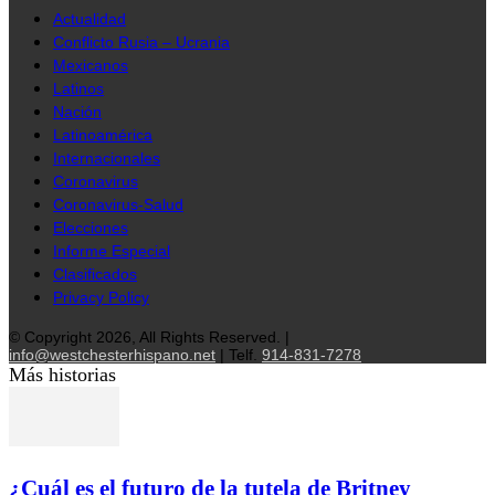
Actualidad
Conflicto Rusia – Ucrania
Mexicanos
Latinos
Nación
Latinoamérica
Internacionales
Coronavirus
Coronavirus-Salud
Elecciones
Informe Especial
Clasificados
Privacy Policy
© Copyright 2026, All Rights Reserved. |
info@westchesterhispano.net
| Telf.
914-831-7278
Más historias
¿Cuál es el futuro de la tutela de Britney