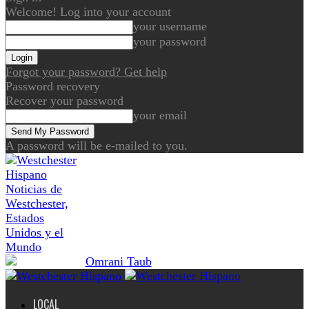
Welcome! Log into your account
your username
your password
Forgot your password? Get help
Password recovery
Recover your password
your email
A password will be e-mailed to you.
Noticias de
Westchester,
Estados
Unidos y el
Mundo
LOCAL