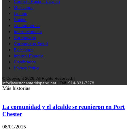
Conflicto Rusia – Ucrania
Mexicanos
Latinos
Nación
Latinoamérica
Internacionales
Coronavirus
Coronavirus-Salud
Elecciones
Informe Especial
Clasificados
Privacy Policy
© Copyright 2026, All Rights Reserved. |
info@westchesterhispano.net
| Telf.
914-831-7278
Más historias
La comunidad y el alcalde se reunieron en Port
Chester
08/01/2015