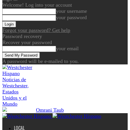
Welcome! Log into your account
your username
your password
Forgot your password? Get help
Password recovery
Recover your password
your email
A password will be e-mailed to you.
Noticias de
Westchester,
Estados
Unidos y el
Mundo
LOCAL