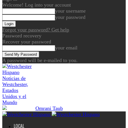
Welcome! Log into your account
your username
your password
Forgot your password? Get help
Password recovery
Recover your password
your email
A password will be e-mailed to you.
Noticias de
Westchester,
Estados
Unidos y el
Mundo
LOCAL