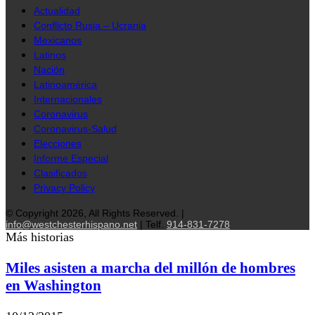
Actualidad
Conflicto Rusia – Ucrania
Mexicanos
Latinos
Nación
Latinoamérica
Internacionales
Coronavirus
Coronavirus-Salud
Elecciones
Informe Especial
Clasificados
Privacy Policy
© Copyright 2026, All Rights Reserved. |
info@westchesterhispano.net
| Telf.
914-831-7278
Más historias
Miles asisten a marcha del millón de hombres
en Washington