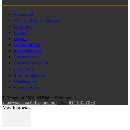
Actualidad
Conflicto Rusia – Ucrania
Mexicanos
Latinos
Nación
Latinoamérica
Internacionales
Coronavirus
Coronavirus-Salud
Elecciones
Informe Especial
Clasificados
Privacy Policy
© Copyright 2026, All Rights Reserved. |
info@westchesterhispano.net
| Telf.
914-831-7278
Más historias