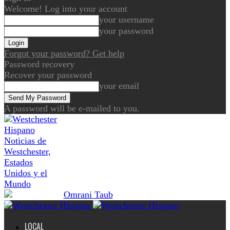
Welcome! Log into your account
your username
your password
Forgot your password? Get help
Password recovery
Recover your password
your email
A password will be e-mailed to you.
Noticias de
Westchester,
Estados
Unidos y el
Mundo
LOCAL