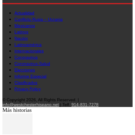
Actualidad
Conflicto Rusia – Ucrania
Mexicanos
Latinos
Nación
Latinoamérica
Internacionales
Coronavirus
Coronavirus-Salud
Elecciones
Informe Especial
Clasificados
Privacy Policy
© Copyright 2026, All Rights Reserved. |
info@westchesterhispano.net
| Telf.
914-831-7278
Más historias