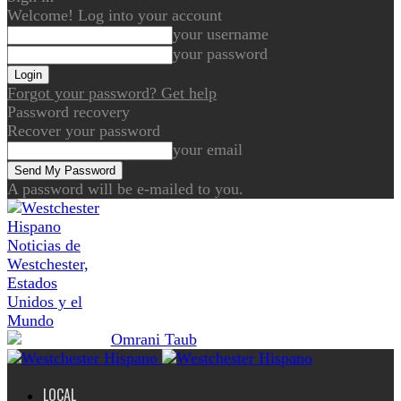
Welcome! Log into your account
your username
your password
Forgot your password? Get help
Password recovery
Recover your password
your email
A password will be e-mailed to you.
Noticias de
Westchester,
Estados
Unidos y el
Mundo
LOCAL