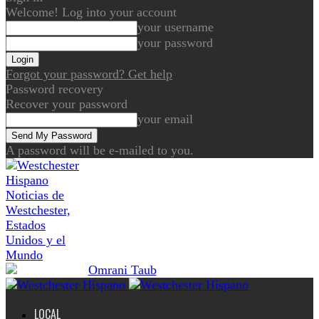
Welcome! Log into your account
your username
your password
Forgot your password? Get help
Password recovery
Recover your password
your email
A password will be e-mailed to you.
Noticias de
Westchester,
Estados
Unidos y el
Mundo
LOCAL