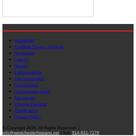
Actualidad
Conflicto Rusia – Ucrania
Mexicanos
Latinos
Nación
Latinoamérica
Internacionales
Coronavirus
Coronavirus-Salud
Elecciones
Informe Especial
Clasificados
Privacy Policy
© Copyright 2026, All Rights Reserved. |
info@westchesterhispano.net
| Telf.
914-831-7278