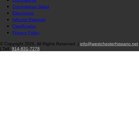
Coronavirus-Salud
Elecciones
Informe Especial
Clasificados
Privacy Policy
© Copyright 2026, All Rights Reserved. |
info@westchesterhispano.net
| Telf.
914-831-7278