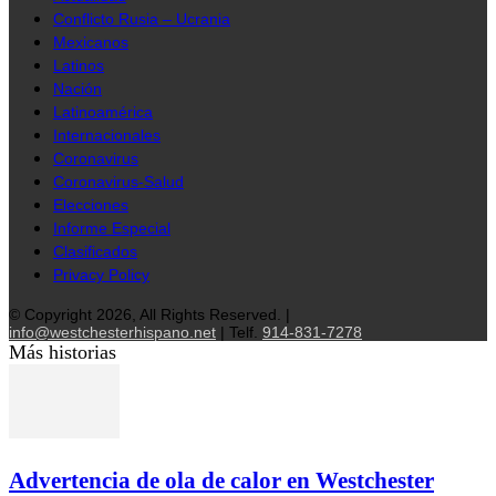
Conflicto Rusia – Ucrania
Mexicanos
Latinos
Nación
Latinoamérica
Internacionales
Coronavirus
Coronavirus-Salud
Elecciones
Informe Especial
Clasificados
Privacy Policy
© Copyright 2026, All Rights Reserved. |
info@westchesterhispano.net
| Telf.
914-831-7278
Más historias
Advertencia de ola de calor en Westchester