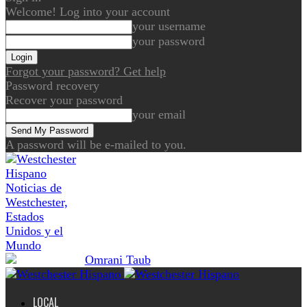
Welcome! Log into your account
your username
your password
Forgot your password? Get help
Password recovery
Recover your password
your email
A password will be e-mailed to you.
Noticias de
Westchester,
Estados
Unidos y el
Mundo
LOCAL