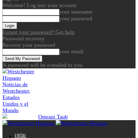
Welcome! Log into your account
your username
your password
Forgot your password? Get help
Password recovery
Recover your password
your email
A password will be e-mailed to you.
Noticias de
Westchester,
Estados
Unidos y el
Mundo
LOCAL