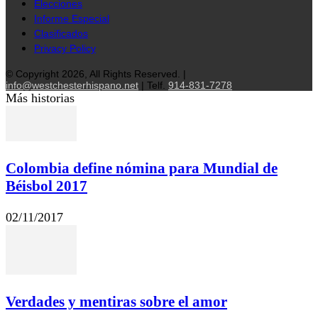
Elecciones
Informe Especial
Clasificados
Privacy Policy
© Copyright 2026, All Rights Reserved. |
info@westchesterhispano.net
| Telf.
914-831-7278
Más historias
Colombia define nómina para Mundial de
Béisbol 2017
02/11/2017
Verdades y mentiras sobre el amor