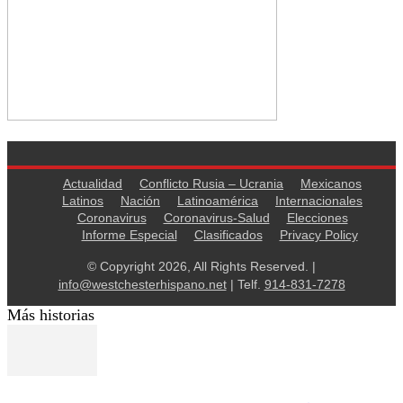
Actualidad
Conflicto Rusia – Ucrania
Mexicanos
Latinos
Nación
Latinoamérica
Internacionales
Coronavirus
Coronavirus-Salud
Elecciones
Informe Especial
Clasificados
Privacy Policy
© Copyright 2026, All Rights Reserved. |
info@westchesterhispano.net
| Telf.
914-831-7278
Más historias