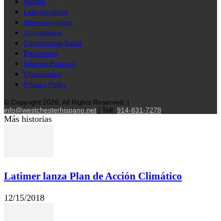
Nación
Latinoamérica
Internacionales
Coronavirus
Coronavirus-Salud
Elecciones
Informe Especial
Clasificados
Privacy Policy
© Copyright 2026, All Rights Reserved. |
info@westchesterhispano.net
| Telf.
914-831-7278
Más historias
Latimer lanza Plan de Acción Climático
12/15/2018