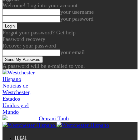
Welcome! Log into your account
your username
your password
Forgot your password? Get help
Password recovery
Recover your password
your email
A password will be e-mailed to you.
Noticias de
Westchester,
Estados
Unidos y el
Mundo
LOCAL