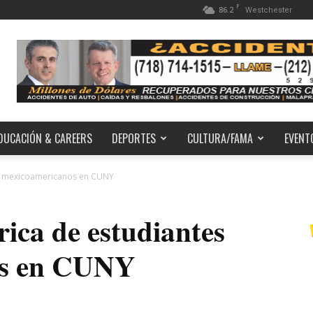
F
86.2
Westchester
DUCACIÓN & CAREERS
DEPORTES
CULTURA/FAMA
EVENT
es mexicoamericanos en CUNY
ica de estudiantes
os en CUNY