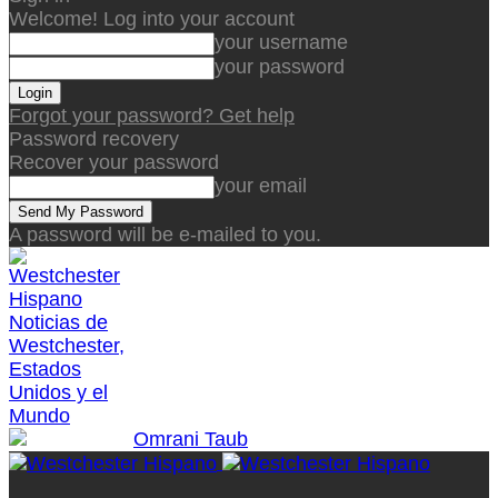
Welcome! Log into your account
your username
your password
Forgot your password? Get help
Password recovery
Recover your password
your email
A password will be e-mailed to you.
Noticias de
Westchester,
Estados
Unidos y el
Mundo