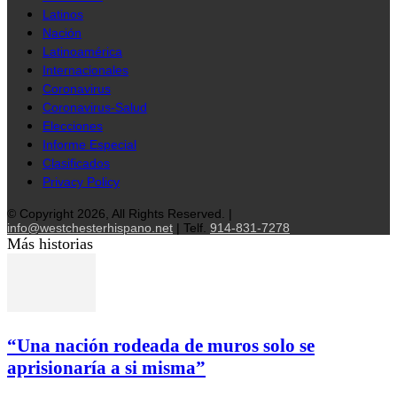
Latinos
Nación
Latinoamérica
Internacionales
Coronavirus
Coronavirus-Salud
Elecciones
Informe Especial
Clasificados
Privacy Policy
© Copyright 2026, All Rights Reserved. |
info@westchesterhispano.net
| Telf.
914-831-7278
Más historias
“Una nación rodeada de muros solo se
aprisionaría a si misma”