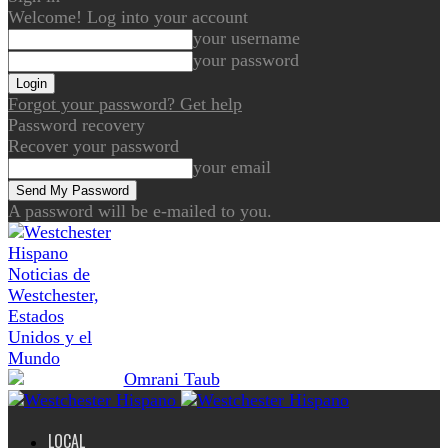
Welcome! Log into your account
your username
your password
Forgot your password? Get help
Password recovery
Recover your password
your email
A password will be e-mailed to you.
Noticias de
Westchester,
Estados
Unidos y el
Mundo
LOCAL