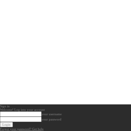
Sign in
Welcome! Log into your account
your username
your password
Forgot your password? Get help