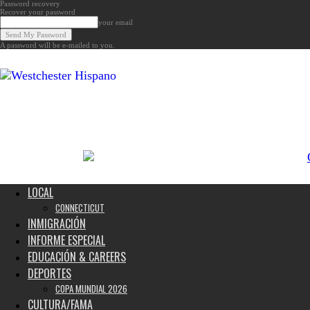
Password recovery
Recover your password
your email
A password will be e-mailed to you.
Noticias
de
Westchester,
Estados
Unidos
y
el
Mundo
LOCAL
CONNECTICUT
INMIGRACIÓN
INFORME ESPECIAL
EDUCACIÓN & CAREERS
DEPORTES
COPA MUNDIAL 2026
CULTURA/FAMA