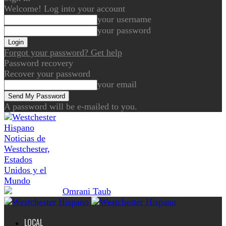
Welcome! Log into your account
your username
your password
Forgot your password? Get help
Password recovery
Recover your password
your email
A password will be e-mailed to you.
Noticias de
Westchester,
Estados
Unidos y el
Mundo
LOCAL