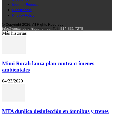
Informe Especial
Clasificados
Privacy Policy
© Copyright 2026, All Rights Reserved. |
info@westchesterhispano.net
| Telf.
914-831-7278
Más historias
Mimi Rocah lanza plan contra crímenes
ambientales
04/23/2020
MTA duplica desinfección en ómnibus y trenes