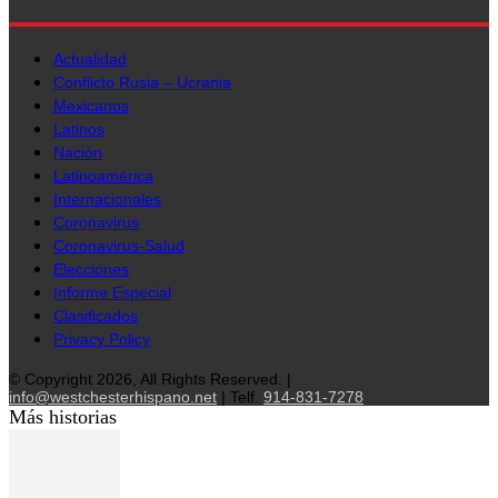
Actualidad
Conflicto Rusia – Ucrania
Mexicanos
Latinos
Nación
Latinoamérica
Internacionales
Coronavirus
Coronavirus-Salud
Elecciones
Informe Especial
Clasificados
Privacy Policy
© Copyright 2026, All Rights Reserved. |
info@westchesterhispano.net
| Telf.
914-831-7278
Más historias