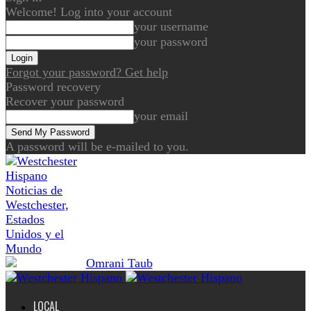
Welcome! Log into your account
your username
your password
Forgot your password? Get help
Password recovery
Recover your password
your email
A password will be e-mailed to you.
Noticias de
Westchester,
Estados
Unidos y el
Mundo
LOCAL