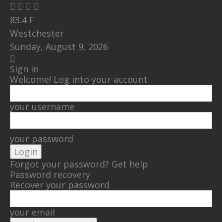
83.4
F
Westchester
Sunday, August 9, 2026
Sign in
Welcome! Log into your account
your username
your password
Forgot your password? Get help
Password recovery
Recover your password
your email