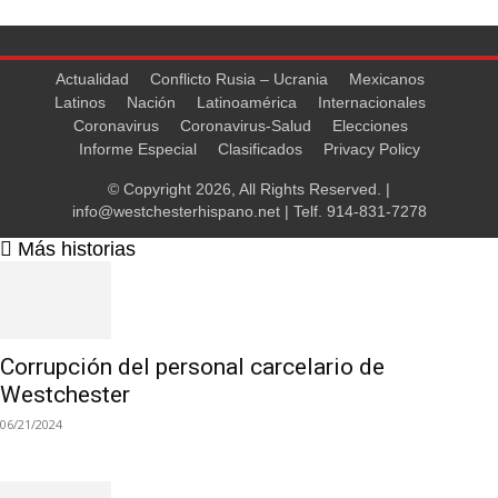
Actualidad
Conflicto Rusia – Ucrania
Mexicanos
Latinos
Nación
Latinoamérica
Internacionales
Coronavirus
Coronavirus-Salud
Elecciones
Informe Especial
Clasificados
Privacy Policy
© Copyright 2026, All Rights Reserved. |
info@westchesterhispano.net
| Telf.
914-831-7278
Más historias
Corrupción del personal carcelario de
Westchester
06/21/2024