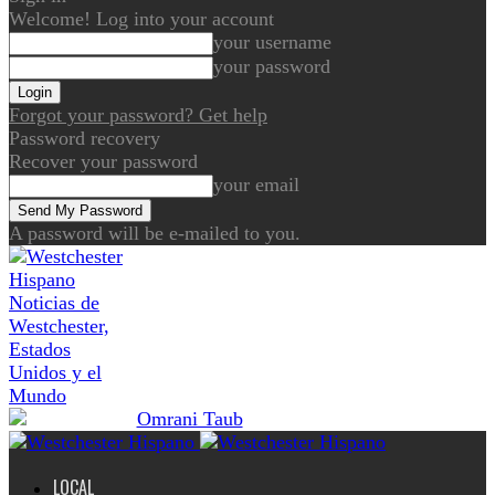
Welcome! Log into your account
your username
your password
Forgot your password? Get help
Password recovery
Recover your password
your email
A password will be e-mailed to you.
Noticias de
Westchester,
Estados
Unidos y el
Mundo
LOCAL