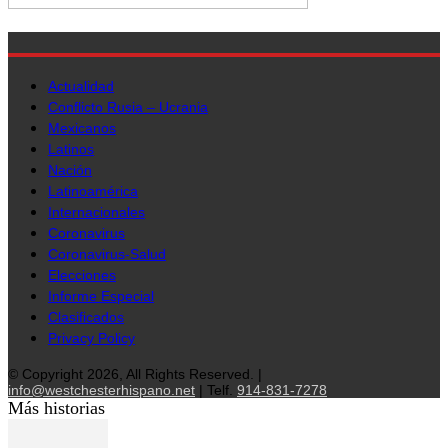
Actualidad
Conflicto Rusia – Ucrania
Mexicanos
Latinos
Nación
Latinoamérica
Internacionales
Coronavirus
Coronavirus-Salud
Elecciones
Informe Especial
Clasificados
Privacy Policy
© Copyright 2026, All Rights Reserved. |
info@westchesterhispano.net
| Telf.
914-831-7278
Más historias