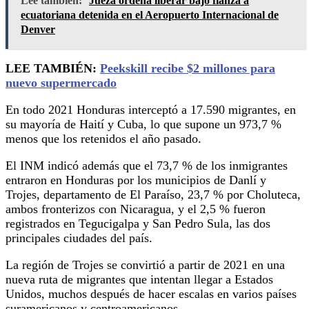
Lee también:
Jueza ordena liberar bajo fianza a
ecuatoriana detenida en el Aeropuerto Internacional de
Denver
LEE TAMBIÉN:
Peekskill recibe $2 millones para
nuevo supermercado
En todo 2021 Honduras interceptó a 17.590 migrantes, en
su mayoría de Haití y Cuba, lo que supone un 973,7 %
menos que los retenidos el año pasado.
El INM indicó además que el 73,7 % de los inmigrantes
entraron en Honduras por los municipios de Danlí y
Trojes, departamento de El Paraíso, 23,7 % por Choluteca,
ambos fronterizos con Nicaragua, y el 2,5 % fueron
registrados en Tegucigalpa y San Pedro Sula, las dos
principales ciudades del país.
La región de Trojes se convirtió a partir de 2021 en una
nueva ruta de migrantes que intentan llegar a Estados
Unidos, muchos después de hacer escalas en varios países
suramericanos y centroamericanos.