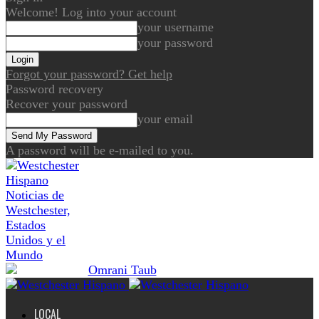
Welcome! Log into your account
your username
your password
Forgot your password? Get help
Password recovery
Recover your password
your email
A password will be e-mailed to you.
Noticias de
Westchester,
Estados
Unidos y el
Mundo
LOCAL