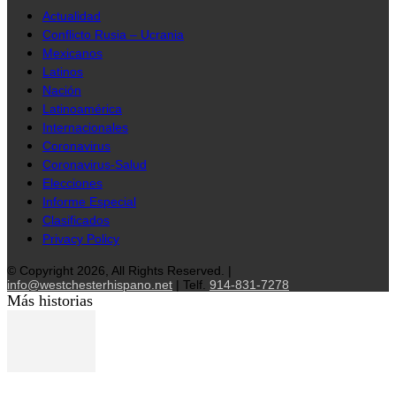
Actualidad
Conflicto Rusia – Ucrania
Mexicanos
Latinos
Nación
Latinoamérica
Internacionales
Coronavirus
Coronavirus-Salud
Elecciones
Informe Especial
Clasificados
Privacy Policy
© Copyright 2026, All Rights Reserved. |
info@westchesterhispano.net
| Telf.
914-831-7278
Más historias