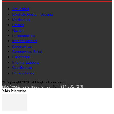
Actualidad
Conflicto Rusia – Ucrania
Mexicanos
Latinos
Nación
Latinoamérica
Internacionales
Coronavirus
Coronavirus-Salud
Elecciones
Informe Especial
Clasificados
Privacy Policy
© Copyright 2026, All Rights Reserved. |
info@westchesterhispano.net
| Telf.
914-831-7278
Más historias