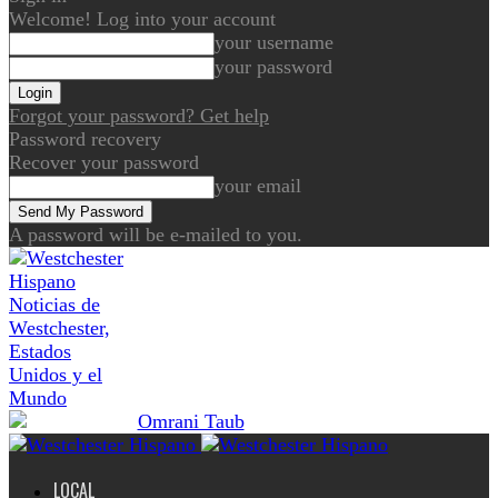
Welcome! Log into your account
your username
your password
Forgot your password? Get help
Password recovery
Recover your password
your email
A password will be e-mailed to you.
Noticias de
Westchester,
Estados
Unidos y el
Mundo
LOCAL