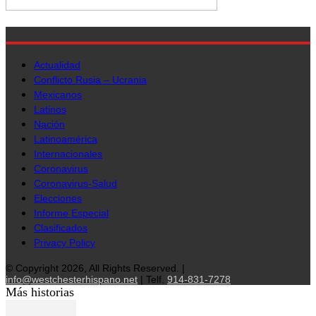
Actualidad
Conflicto Rusia – Ucrania
Mexicanos
Latinos
Nación
Latinoamérica
Internacionales
Coronavirus
Coronavirus-Salud
Elecciones
Informe Especial
Clasificados
Privacy Policy
© Copyright 2026, All Rights Reserved. |
info@westchesterhispano.net
| Telf.
914-831-7278
Más historias