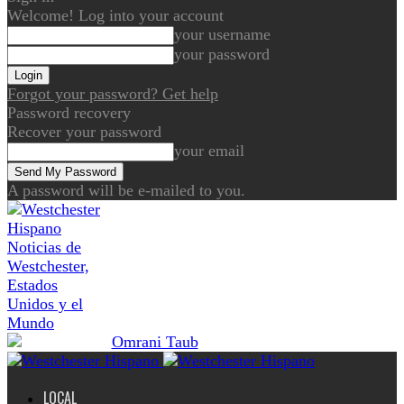
Welcome! Log into your account
your username
your password
Forgot your password? Get help
Password recovery
Recover your password
your email
A password will be e-mailed to you.
Noticias de
Westchester,
Estados
Unidos y el
Mundo
LOCAL