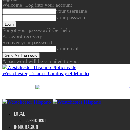
Welcome! Log into your account
your username
your password
Forgot your password? Get help
Password recovery
Recover your password
your email
A password will be e-mailed to you.
Noticias de
Westchester, Estados Unidos y el Mundo
LOCAL
CONNECTICUT
INMIGRACIÓN