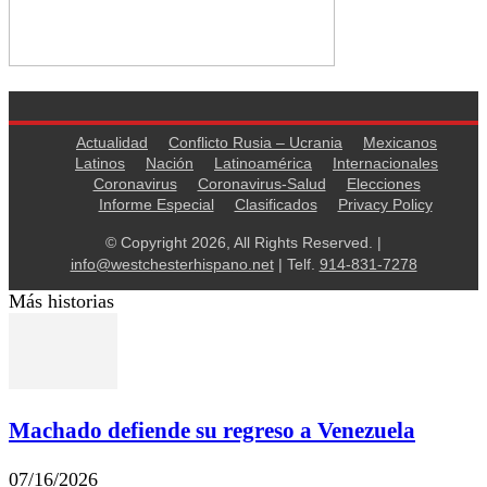
Actualidad
Conflicto Rusia – Ucrania
Mexicanos
Latinos
Nación
Latinoamérica
Internacionales
Coronavirus
Coronavirus-Salud
Elecciones
Informe Especial
Clasificados
Privacy Policy
© Copyright 2026, All Rights Reserved. |
info@westchesterhispano.net
| Telf.
914-831-7278
Más historias
Machado defiende su regreso a Venezuela
07/16/2026