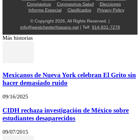
Coronavirus
Coronavirus-Salud
Elecciones
Informe Especial
Clasificados
Privacy Policy
© Copyright 2026, All Rights Reserved. |
info@westchesterhispano.net
| Telf.
914-831-7278
Más historias
Mexicanos de Nueva York celebran El Grito sin
hacer demasiado ruido
09/16/2025
CIDH rechaza investigación de México sobre
estudiantes desaparecidos
09/07/2015