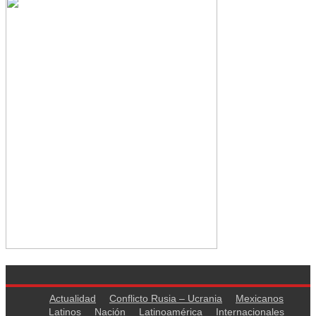
Actualidad
Conflicto Rusia – Ucrania
Mexicanos
Latinos
Nación
Latinoamérica
Internacionales