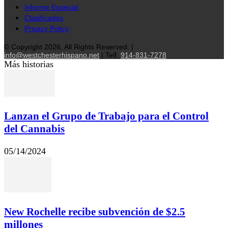
Informe Especial
Clasificados
Privacy Policy
© Copyright 2026, All Rights Reserved. |
info@westchesterhispano.net
| Telf.
914-831-7278
Más historias
Lanzan el Grupo de Trabajo para el Control
del Cannabis
05/14/2024
New Rochelle recibe subvención de $2.5
millones