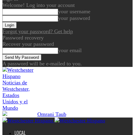
Welcome! Log into your account
your username
your password
Forgot your password? Get help
Password recovery
Recover your password
your email
A password will be e-mailed to you.
Noticias de
Westchester,
Estados
Unidos y el
Mundo
LOCAL