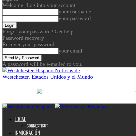
Welcome! Log into your account
your username
your password
Forgot your password? Get help
Password recovery
Recover your password
your email
A password will be e-mailed to you.
Noticias de
Westchester, Estados Unidos y el Mundo
LOCAL
CONNECTICUT
INMIGRACIÓN