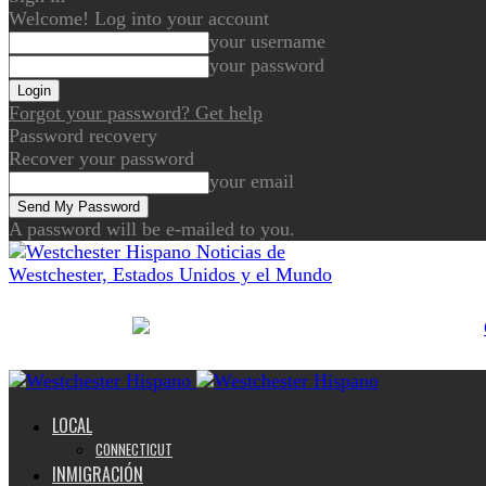
Welcome! Log into your account
your username
your password
Forgot your password? Get help
Password recovery
Recover your password
your email
A password will be e-mailed to you.
Noticias de
Westchester, Estados Unidos y el Mundo
LOCAL
CONNECTICUT
INMIGRACIÓN