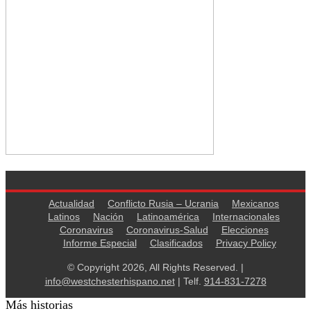
Actualidad
Conflicto Rusia – Ucrania
Mexicanos
Latinos
Nación
Latinoamérica
Internacionales
Coronavirus
Coronavirus-Salud
Elecciones
Informe Especial
Clasificados
Privacy Policy
© Copyright 2026, All Rights Reserved. |
info@westchesterhispano.net
| Telf.
914-831-7278
Más historias