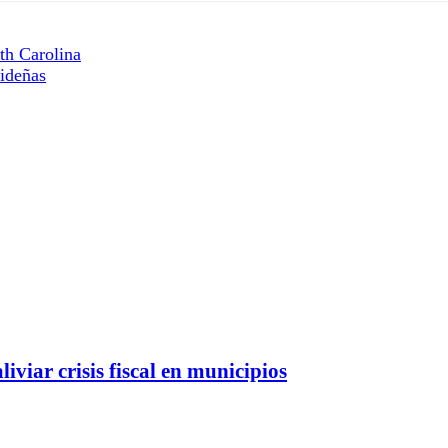
th Carolina
videñas
viar crisis fiscal en municipios