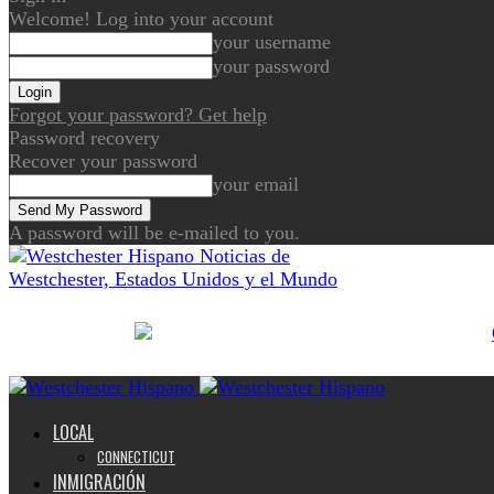
Welcome! Log into your account
your username
your password
Forgot your password? Get help
Password recovery
Recover your password
your email
A password will be e-mailed to you.
Noticias de
Westchester, Estados Unidos y el Mundo
LOCAL
CONNECTICUT
INMIGRACIÓN