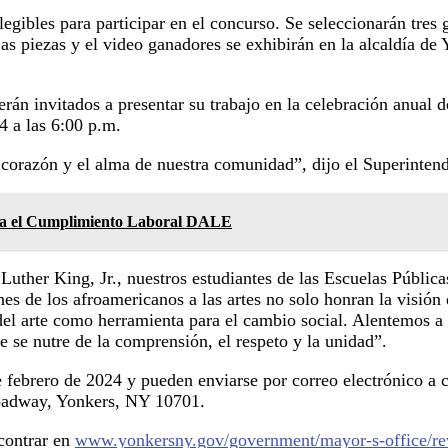
egibles para participar en el concurso. Se seleccionarán tres 
as piezas y el video ganadores se exhibirán en la alcaldía de Y
erán invitados a presentar su trabajo en la celebración anual 
4 a las 6:00 p.m.
l corazón y el alma de nuestra comunidad”, dijo el Superinten
ara el Cumplimiento Laboral DALE
Luther King, Jr., nuestros estudiantes de las Escuelas Públic
nes de los afroamericanos a las artes no solo honran la visión
el arte como herramienta para el cambio social. Alentemos a n
 se nutre de la comprensión, el respeto y la unidad”.
e febrero de 2024 y pueden enviarse por correo electrónico a
roadway, Yonkers, NY 10701.
ncontrar en
www.yonkersny.gov/government/mayor-s-office/rev-