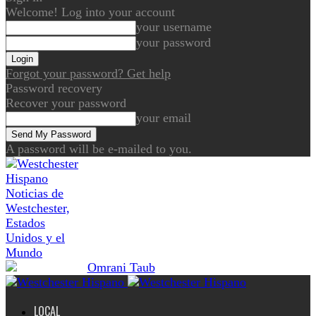
Welcome! Log into your account
your username
your password
Forgot your password? Get help
Password recovery
Recover your password
your email
A password will be e-mailed to you.
Noticias de
Westchester,
Estados
Unidos y el
Mundo
LOCAL