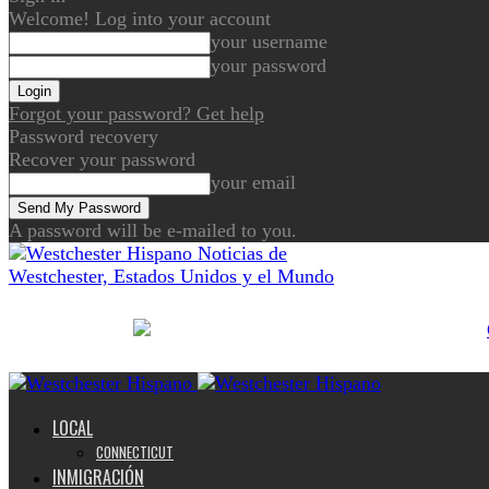
Welcome! Log into your account
your username
your password
Forgot your password? Get help
Password recovery
Recover your password
your email
A password will be e-mailed to you.
Noticias de
Westchester, Estados Unidos y el Mundo
LOCAL
CONNECTICUT
INMIGRACIÓN