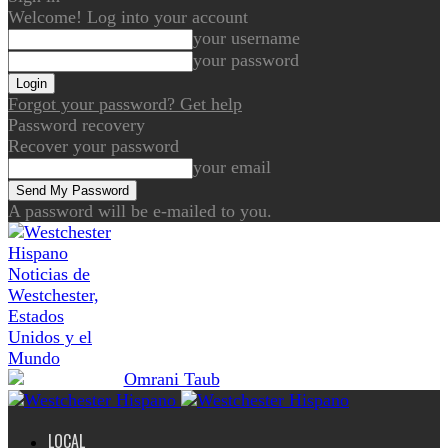
Welcome! Log into your account
your username
your password
Forgot your password? Get help
Password recovery
Recover your password
your email
A password will be e-mailed to you.
Noticias de
Westchester,
Estados
Unidos y el
Mundo
LOCAL