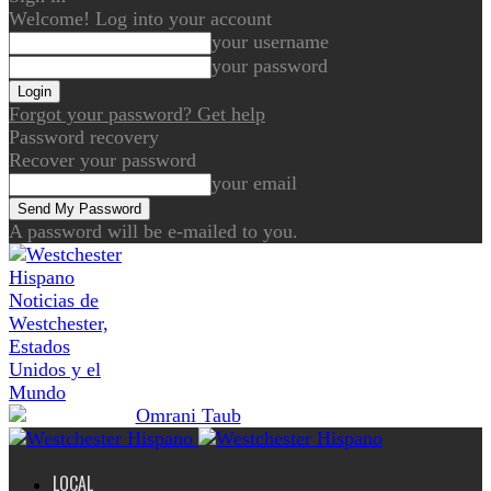
Welcome! Log into your account
your username
your password
Forgot your password? Get help
Password recovery
Recover your password
your email
A password will be e-mailed to you.
Noticias de
Westchester,
Estados
Unidos y el
Mundo
LOCAL