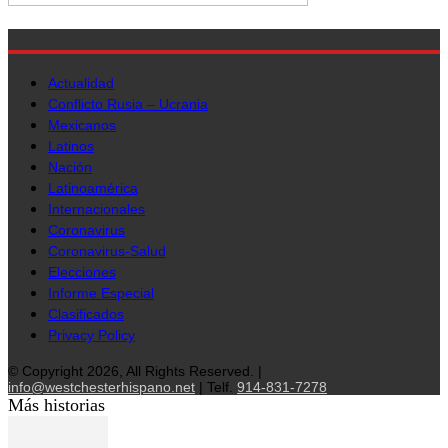
Actualidad
Conflicto Rusia – Ucrania
Mexicanos
Latinos
Nación
Latinoamérica
Internacionales
Coronavirus
Coronavirus-Salud
Elecciones
Informe Especial
Clasificados
Privacy Policy
© Copyright 2026, All Rights Reserved. |
info@westchesterhispano.net
| Telf.
914-831-7278
Más historias