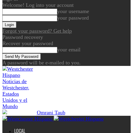
Welcome! Log into your account
your username
your password
Forgot your password? Get help
Password recovery
Recover your password
your email
A password will be e-mailed to you.
Noticias de
Westchester,
Estados
Unidos y el
Mundo
LOCAL