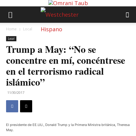
Home
Local
Local
Trump a May: “No se
concentre en mí, concéntrese
en el terrorismo radical
islámico”
11/30/2017
El presidente de EE.UU., Donald Trump y la Primera Ministra británica, Theresa
May.